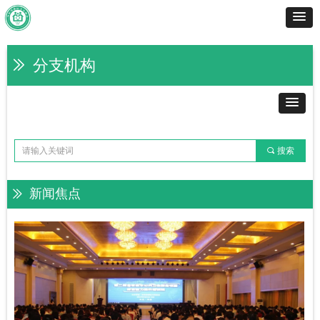
分支机构
ꅀ
끠
搜索
新闻焦点
ꅀ