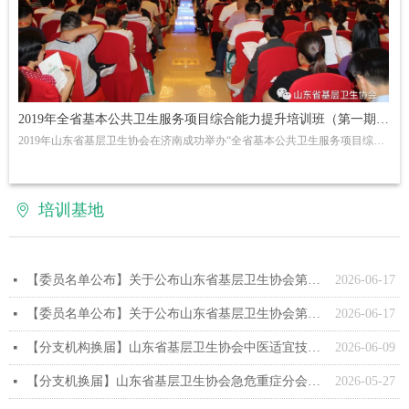
2019年全省基本公共卫生服务项目综合能力提升培训班（第一期、
2019年山东省基层卫生协会在济南成功举办“全省基本公共卫生服务项目综合
第二期）在济南顺利开班
能力提升培训班”。在全省广大基层卫生人员积极响应下，本拟定800人的培
训班增加至近2000人。为了保证培训质量和效果，同时满足基层卫生工作人
员的培训需求，协会在各级领导的支持下，于今年6月、9月分别开办了两期
培训班，协助全省基层卫生医疗机构做好基本公共卫生服务项目转型期的相
培训基地
ꄹ
关工作，培训效果获得参会人员的一致好评。
【委员名单公布】关于公布山东省基层卫生协会第二届中医适宜技术分会人员组成的通知
2026-06-17
넷
【委员名单公布】关于公布山东省基层卫生协会第二届急危重症分会人员组成的通知
2026-06-17
넷
【分支机构换届】山东省基层卫生协会中医适宜技术分会换届大会暨2026年学术年会在济南圆满举办
2026-06-09
넷
【分支机换届】山东省基层卫生协会急危重症分会换届大会暨2026年学术年会在兰陵顺利召开
2026-05-27
넷