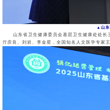
▲山东
山东省卫生健康委员会基层卫生健康处处长
亓庆良、刘岩、李金星，全国知名人文医学专家