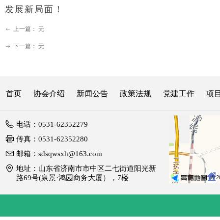
发展新局面！
上一篇：
无
ꂃ
下一篇：
无
ꁹ
首页
协会介绍
新闻公告
政策法规
党建工作
项
电话：
0531-62352279
传真：
0531-62352280
邮箱：
sdsqwsxh@163.com
地址：
山东省济南市市中区二七街道阳光新
路69号(泉景·鸿园商务大厦），7楼