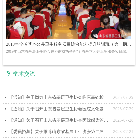
2019年全省基本公共卫生服务项目综合能力提升培训班（第一期、
2019年山东省基层卫生协会在济南成功举办“全省基本公共卫生服务项目综合
第二期）在济南顺利开班
能力提升培训班”。在全省广大基层卫生人员积极响应下，本拟定800人的培
训班增加至近2000人。为了保证培训质量和效果，同时满足基层卫生工作人
员的培训需求，协会在各级领导的支持下，于今年6月、9月分别开办了两期
学术交流
ꄹ
培训班，协助全省基层卫生医疗机构做好基本公共卫生服务项目转型期的相
关工作，培训效果获得参会人员的一致好评。
【通知】关于举办山东省基层卫生协会临床基础检验与临床交流公益培训班的通知
2026-07-29
넷
【通知】关于召开山东省基层卫生协会医院文化发展专业委员会换届大会暨2026年学术年会的通知
2026-07-29
넷
【通知】关于召开山东省基层卫生协会医院感染管理专业委员会成立大会暨首届学术年会的通知
2026-07-28
넷
【委员招募】关于推荐山东省基层卫生协会第二届检验分会委员候选人的通知
2026-07-21
넷