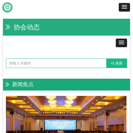
协会动态
ꅀ
끠
搜索
新闻焦点
ꅀ